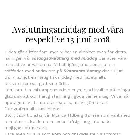
Avslutningsmiddag med våra
respektive 13 juni 2018
Tiden går alltför fort, men vi har en aktivitet även för detta,
nämligen vår
säsongsavslutning med middag
där även våra
respektive är välkomna. Vi höll igång traditionerna och
träffades med andra ord på
Ristorante Yummy
den 13 juni,
där vi avnjöt en härlig fiskmiddag med havets alla
delikatesser och gott vin därtill.
Förutom den välkomponerade menyn, bjöd kvällen på många
glada skratt och härlig stämning i goda vänners lag. Vi var så
upptagna av att äta och roa oss, att vi glömde att
fotografera alla läckerheter!
Stort tack till allas vår Monica Hillberg Sanese som varit med
och planera kvällen och sedan tråkigt nog inte hade
möjlighet att närvara.
Tack även till alla som kom och önskade trevlig sommar!