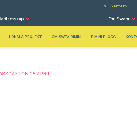
Rimi
BLI NY MEDLEM
edlemskap
För Sweor
LOKALA PROJEKT
OM SWEA RIMINI
RIMINI BLOGG
KONT
ÄSSOAFTON 28 APRIL