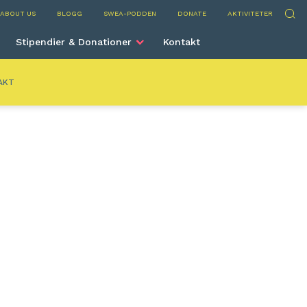
ni
Sök
ABOUT US
BLOGG
SWEA-PODDEN
DONATE
AKTIVITETER
Stipendier & Donationer
Kontakt
AKT