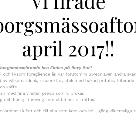
Vi firade
borgsmässoafto
april 2017!!
borgsmässofirande
hos Elaine på Roxy Bar?
il och liksom föregående år, var förutom vi Sweor även andra skan
av välkomstdrink, räkcocktail, stek med bakad potatis, friterade g
ch kaffe.
teri med fina vinster, precis som vi brukar.
 och härlig stämning som alltid när vi träffas.
om ordnat så fint och till alla som kom och höll igång vår trevliga tr