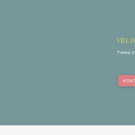
VILL 
Tveka in
KON