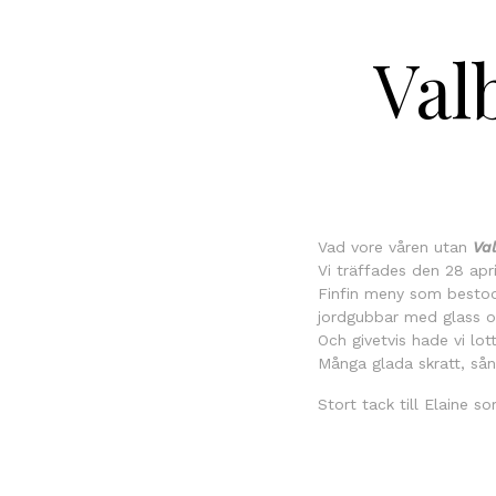
Val
Vad vore våren utan
Val
Vi träffades den
28 apr
Finfin meny som bestod 
jordgubbar med glass o
Och givetvis hade vi lot
Många glada skratt, sång
Stort tack till Elaine s