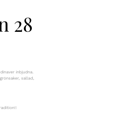
n 28
dinaver inbjudna.
rönsaker, sallad,
adition!!